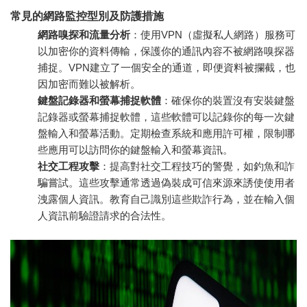
常見的網路監控型別及防護措施
網路嗅探和流量分析
：使用VPN（虛擬私人網路）服務可
以加密你的資料傳輸，保護你的通訊內容不被網路嗅探器
捕捉。VPN建立了一個安全的通道，即便資料被攔截，也
因加密而難以被解析。
鍵盤記錄器和螢幕捕捉軟體
：確保你的裝置沒有安裝鍵盤
記錄器或螢幕捕捉軟體，這些軟體可以記錄你的每一次鍵
盤輸入和螢幕活動。定期檢查系統和應用許可權，限制哪
些應用可以訪問你的鍵盤輸入和螢幕資訊。
社交工程攻擊
：提高對社交工程技巧的警覺，如釣魚和詐
騙嘗試。這些攻擊通常透過偽裝成可信來源來誘使使用者
洩露個人資訊。教育自己識別這些欺詐行為，並在輸入個
人資訊前驗證請求的合法性。