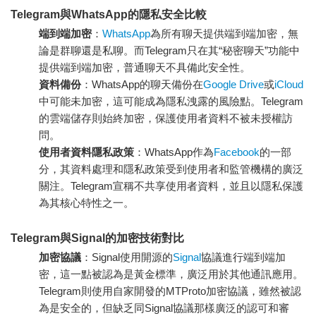
Telegram與WhatsApp的隱私安全比較
端到端加密
：
WhatsApp
為所有聊天提供端到端加密，無
論是群聊還是私聊。而Telegram只在其“秘密聊天”功能中
提供端到端加密，普通聊天不具備此安全性。
資料備份
：WhatsApp的聊天備份在
Google Drive
或
iCloud
中可能未加密，這可能成為隱私洩露的風險點。Telegram
的雲端儲存則始終加密，保護使用者資料不被未授權訪
問。
使用者資料隱私政策
：WhatsApp作為
Facebook
的一部
分，其資料處理和隱私政策受到使用者和監管機構的廣泛
關注。Telegram宣稱不共享使用者資料，並且以隱私保護
為其核心特性之一。
Telegram與Signal的加密技術對比
加密協議
：Signal使用開源的
Signal
協議進行端到端加
密，這一點被認為是黃金標準，廣泛用於其他通訊應用。
Telegram則使用自家開發的MTProto加密協議，雖然被認
為是安全的，但缺乏同Signal協議那樣廣泛的認可和審