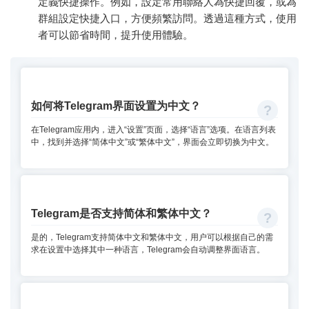
定義快捷操作。例如，設定常用聯絡人為快捷回覆，或為
群組設定快捷入口，方便頻繁訪問。透過這種方式，使用
者可以節省時間，提升使用體驗。
如何将Telegram界面设置为中文？
在Telegram应用内，进入“设置”页面，选择“语言”选项。在语言列表
中，找到并选择“简体中文”或“繁体中文”，界面会立即切换为中文。
Telegram是否支持简体和繁体中文？
是的，Telegram支持简体中文和繁体中文，用户可以根据自己的需
求在设置中选择其中一种语言，Telegram会自动调整界面语言。