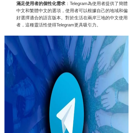
滿足使用者的個性化需求
：Telegram為使用者提供了簡體
中文和繁體中文的選項，使用者可以根據自己的地域和偏
好選擇適合的語言版本。對於生活在兩岸三地的中文使用
者，這種靈活性使得Telegram更具吸引力。