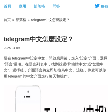
首頁
應用
部落格
問答
推特
首页
»
部落格
»
telegram中文怎麼設定？
telegram中文怎麼設定？
2025-04-09
要在Telegram中設定中文，開啟應用後，進入“設定”介面，選擇
“語言”選項。在語言列表中，找到並選擇“簡體中文”或“繁體中
文”。選擇後，介面語言將立即切換為中文。這樣，你就可以使
用Telegram的中文介面進行聊天和操作。