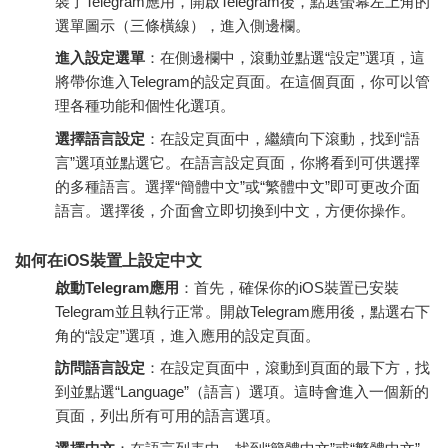
裝了Telegram應用，開啟Telegram後，點選螢幕左上角的
選單圖示（三條橫線），進入側邊欄。
進入設定選單
：在側邊欄中，滾動並點選“設定”選項，這
將帶你進入Telegram的設定頁面。在這個頁面，你可以管
理各種功能和個性化選項。
選擇語言設定
：在設定頁面中，繼續向下滾動，找到“語
言”選項並點選它。在語言設定頁面，你將看到可供選擇
的多種語言。選擇“簡體中文”或“繁體中文”即可更改介面
語言。選擇後，介面會立即切換到中文，方便你操作。
如何在iOS裝置上設定中文
啟動Telegram應用
：首先，確保你的iOS裝置已安裝
Telegram並且執行正常。開啟Telegram應用後，點選右下
角的“設定”選項，進入應用的設定頁面。
訪問語言設定
：在設定頁面中，滾動到頁面的最下方，找
到並點選“Language”（語言）選項。這時會進入一個新的
頁面，列出所有可用的語言選項。