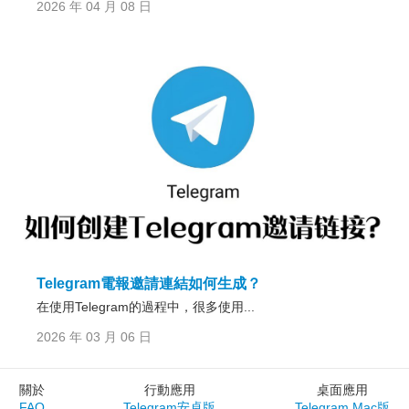
2026 年 04 月 08 日
Telegram電報邀請連結如何生成？
在使用Telegram的過程中，很多使用...
2026 年 03 月 06 日
關於
行動應用
桌面應用
FAQ
Telegram安卓版
Telegram Mac版