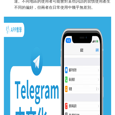
達。不同地區的使用者可能會對某些詞語的習慣使用產生
不同的偏好，但兩者在日常使用中幾乎無差別。