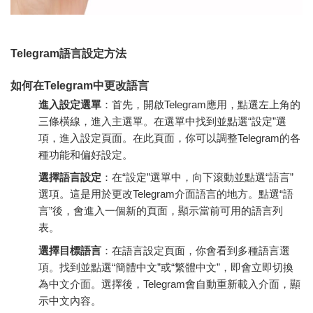
Telegram語言設定方法
如何在Telegram中更改語言
進入設定選單
：首先，開啟Telegram應用，點選左上角的
三條橫線，進入主選單。在選單中找到並點選“設定”選
項，進入設定頁面。在此頁面，你可以調整Telegram的各
種功能和偏好設定。
選擇語言設定
：在“設定”選單中，向下滾動並點選“語言”
選項。這是用於更改Telegram介面語言的地方。點選“語
言”後，會進入一個新的頁面，顯示當前可用的語言列
表。
選擇目標語言
：在語言設定頁面，你會看到多種語言選
項。找到並點選“簡體中文”或“繁體中文”，即會立即切換
為中文介面。選擇後，Telegram會自動重新載入介面，顯
示中文內容。