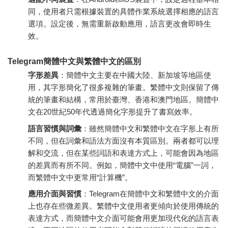
同，使用者只需根據裝置的具體作業系統選擇相應的語言
選項。設定後，無需重新啟動應用，語言更改會即時生
效。
Telegram簡體中文與繁體中文的區別
字形差異
：簡體中文主要在中國大陸、新加坡等地區使
用，其字形簡化了很多複雜的筆畫。繁體中文則保留了傳
統的筆畫和結構，常用於臺灣、香港和澳門地區。簡體中
文在20世紀50年代透過簡化字形提升了書寫效率。
語言習慣與詞彙
：雖然簡體中文和繁體中文在字形上有所
不同，但在詞彙和語法方面沒有本質區別。兩者都可以理
解和交流，但在某些詞語和表達方式上，可能會因為地區
的差異而有所不同。例如，簡體中文中使用“電腦”一詞，
而繁體中文中更常用“計算機”。
應用介面與習慣
：Telegram在簡體中文和繁體中文的介面
上也存在些微差異。繁體中文使用者更傾向於使用傳統的
表達方式，而簡體中文介面可能會用更加現代化的語言表