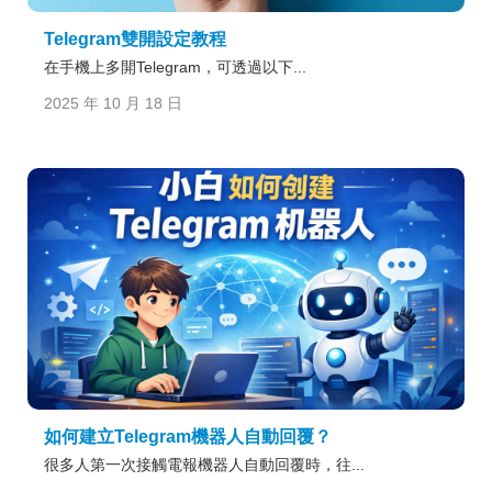
Telegram雙開設定教程
在手機上多開Telegram，可透過以下...
2025 年 10 月 18 日
如何建立Telegram機器人自動回覆？
很多人第一次接觸電報機器人自動回覆時，往...