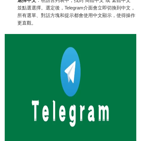
選擇中文
：在語言列表中，找到“簡體中文”或“繁體中文”
並點選選擇。選定後，Telegram介面會立即切換到中文，
所有選單、對話方塊和提示都會使用中文顯示，使得操作
更直觀。