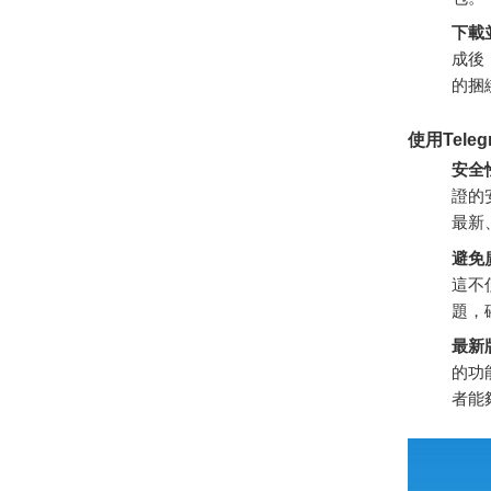
下載
成後
的捆
使用Tele
安全
證的
最新
避免
這不
題，
最新
的功
者能