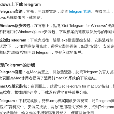
dows上下載Telegram
elegram官網
：首先，開啟瀏覽器，訪問
Telegram官網
。在頁面上，
ndows系統提供的下載連結。
indows版安裝包
：在官網上，點選“Get Telegram for Windows
下載適用於Windows的.exe安裝包。下載檔案的速度取決於你的網路
啟動Telegram
：下載完成後，雙擊.exe檔案開始安裝。安裝過程
點選“下一步”並同意使用條款，選擇安裝路徑後，點選“安裝”。安裝
接點選“啟動”按鈕開啟Telegram，並登入你的賬戶。
裝Telegram的步驟
elegram官網
：在Mac裝置上，開啟瀏覽器，訪問Telegram的官方
此頁面為Mac使用者提供了適用於macOS系統的下載連結。
macOS版安裝包
：在頁面上，點選“Get Telegram for macOS”按
dmg檔案。根據網路速度，下載過程通常會持續幾分鐘。
elegram
：下載完成後，雙擊.dmg檔案開啟安裝視窗，將Telegra
用程式”資料夾中。安裝完成後，開啟“應用程式”資料夾，找到Telegra
首次啟動時，輸入你的手機號碼進行登入，便可開始使用。