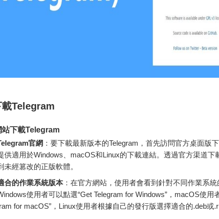
Telegram
下載Telegram
elegram官網
：要下載最新版本的Telegram，首先訪問官方桌面版
提供適用於Windows、macOS和Linux的下載連結。透過官方渠道
到未經篡改的正版軟體。
適合的作業系統版本
：在官方網站，使用者會看到針對不同作業系統
indows使用者可以點選“Get Telegram for Windows”，macOS使用
egram for macOS”，Linux使用者根據自己的發行版選擇適合的.deb或.