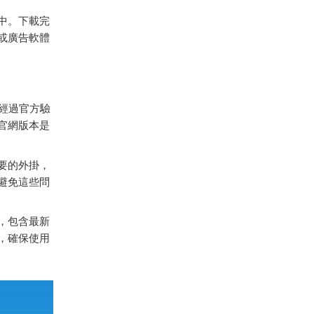
置中。下載完
或廣告軟體
經過官方驗
官網版本是
要的外掛，
避免這些問
本，包含最新
載，確保使用