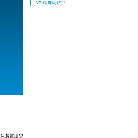
VPN有哪些技巧？
，確保裝置連線