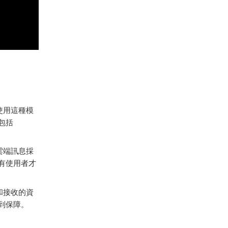
。使用這種模
包括
然雲端訊息採
只有使用者才
和接收的資
到保障。