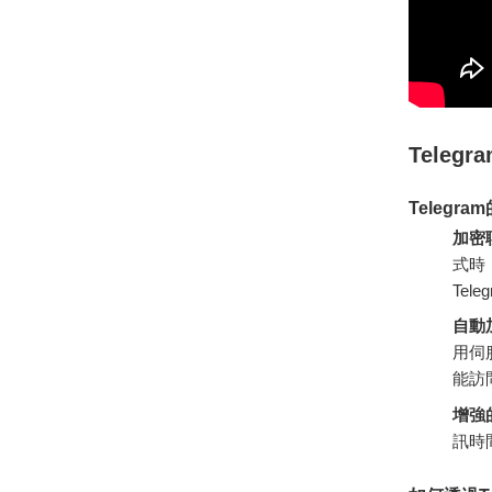
Tele
Telegra
加密
式時
Te
自動
用伺
能訪
增強
訊時