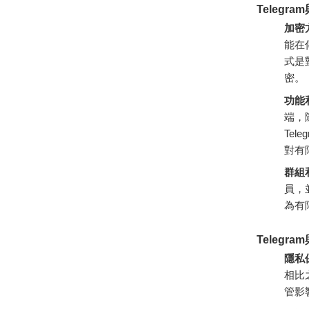
Telegra
加密
能在
式是
密。
功能
端，
Te
對有
群組
員，
為有
Telegra
隱私
相比
管影