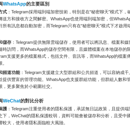
m與
WhatsApp
的主要區別
方式
：Telegram採用端到端加密技術，特別是在“秘密聊天”模式下
傳送方和接收方之間解密。WhatsApp也使用端到端加密，但WhatsA
對所有訊息都自動加密，而Telegram只有在“秘密聊天”模式下才啟用
和儲存
：Telegram提供無限雲端儲存，使用者可以將訊息、檔案和
隨時訪問，而WhatsApp的儲存空間有限，且媒體檔案在本地儲存的
legram支援更多的檔案格式，包括文件、音訊等，而WhatsApp的檔
限。
和頻道功能
：Telegram支援建立大型群組和公共頻道，可以容納成
並提供豐富的管理功能。WhatsApp也支援群組功能，但群組人數和
限，更多聚焦於小範圍社交。
m與
WeChat
的對比分析
保護
：Telegram注重使用者的隱私保護，承諾無日誌政策，且提供
之下，WeChat的隱私保護較弱，資料可能會被儲存和分析，且受中
響較大，使用者隱私面臨較大風險。