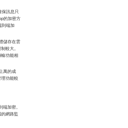
，確保訊息只
pp的加密方
端到端加
媒體儲存在雲
限制較大。
案傳輸功能相
千上萬的成
管理功能較
端到端加密。
國的網路監