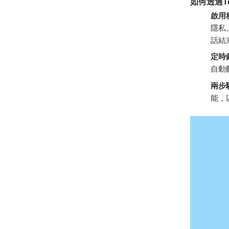
如何透過T
啟用
隱私
話結
定時
自動
兩步
能，