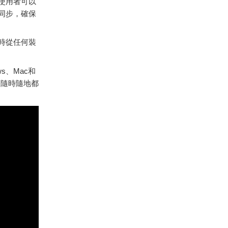
。使用者可以
同步，確保
隨時從任何裝
ws、Mac和
保隨時隨地都