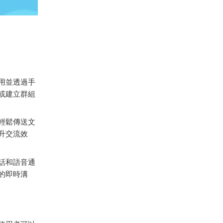
用並透過手
或建立群組
以輕鬆傳送文
升交流效
通話和語音通
的即時溝