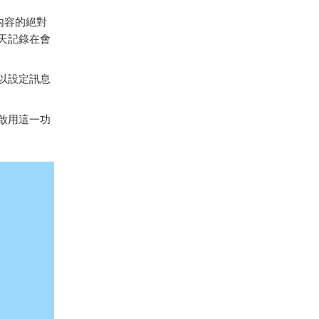
內容的絕對
聊天記錄在會
可以設定訊息
啟用這一功