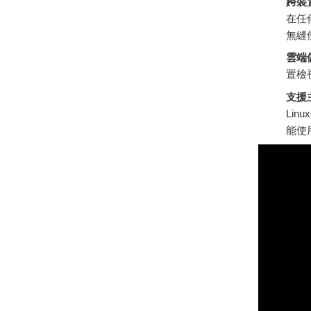
跨裝
在任
無縫
雲端
置檢
支援
Li
能使用