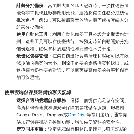
計劃分批備份
：當面對大量的聊天記錄時，一次性備份可
能會非常耗時且影響應用效能。建議將備份任務分成幾個
批次進行。例如，可以按照聊天的時間順序或按聯絡人分
組來分批備份。
使用自動化工具
：利用自動化備份工具來設定定期備份計
劃。這些工具可以在後臺執行，按預定時間自動開始分批
備份過程，確保資料的連續性和完整性不受干擾。
最佳化儲存管理
：在備份前進行資料清理和壓縮可以有效
減少備份檔案的大小。刪除不必要的媒體檔案和快取，或
選擇僅備份重要的對話，可以顯著提高備份的效率和儲存
的可管理性。
使用雲端儲存服務備份聊天記錄
選擇合適的雲端儲存服務
：選擇一個提供充足儲存空間、
高資料傳輸速度和強安全保障的雲端儲存服務。服務如
Google Drive、Dropbox或
OneDrive
等常用選項，通常提
供加密儲存和訪問控制功能，增加備份資料的安全性。
定期同步更新
：設定雲端儲存服務以定期同步聊天記錄的