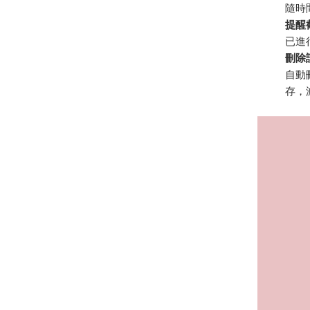
隨時
提醒
已進
刪除
自動
存，