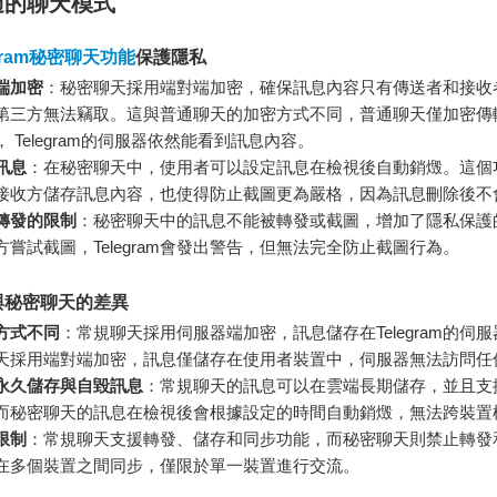
適的聊天模式
gram秘密聊天功能
保護隱私
端加密
：秘密聊天採用端對端加密，確保訊息內容只有傳送者和接收
第三方無法竊取。這與普通聊天的加密方式不同，普通聊天僅加密傳
， Telegram的伺服器依然能看到訊息內容。
訊息
：在秘密聊天中，使用者可以設定訊息在檢視後自動銷燬。這個
接收方儲存訊息內容，也使得防止截圖更為嚴格，因為訊息刪除後不
轉發的限制
：秘密聊天中的訊息不能被轉發或截圖，增加了隱私保護
方嘗試截圖，Telegram會發出警告，但無法完全防止截圖行為。
與秘密聊天的差異
方式不同
：常規聊天採用伺服器端加密，訊息儲存在Telegram的伺
天採用端對端加密，訊息僅儲存在使用者裝置中，伺服器無法訪問任
永久儲存與自毀訊息
：常規聊天的訊息可以在雲端長期儲存，並且支
而秘密聊天的訊息在檢視後會根據設定的時間自動銷燬，無法跨裝置
限制
：常規聊天支援轉發、儲存和同步功能，而秘密聊天則禁止轉發
在多個裝置之間同步，僅限於單一裝置進行交流。