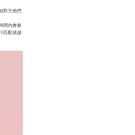
告知對方他們
。
時間內會被
行匹配或儲