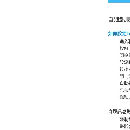
自毀訊
如何設定Te
進入
按鈕
間範
設定
視後
間（
自動
訊息
隱私
自毀訊息
限制
際影