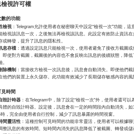
息檢視許可權
次數的功能
性檢視
：Telegram允許使用者在秘密聊天中設定“檢視一次”功能，
能檢視該訊息一次，之後無法再檢視該訊息。此設定有效防止資訊在
存或轉發，提升了訊息的隱私性。
訊息存檔
：透過設定訊息只能檢視一次，使用者避免了接收方截圖或
。即使對方截圖，截圖後的內容也不會反映出訊息的後續狀態，降低
險。
刪除機制
：當接收方檢視一次訊息後，訊息會自動消失。即便他們截
在他們的裝置上永久儲存。此功能有效減少了長期儲存敏感內容的風
可見時間
自毀計時器
：在Telegram中，除了設定“檢視一次”外，使用者還可
具體的自毀計時器。設定後，訊息會在一定的時間段內自動消失，如1
小時，完全由使用者自行控制，減少了訊息暴露的時間視窗。
時間靈活性
：這種控制可見時間的功能非常靈活，使用者可以根據聊
調整訊息的有效時間。短時間內消失的訊息降低了被截圖、轉發或儲