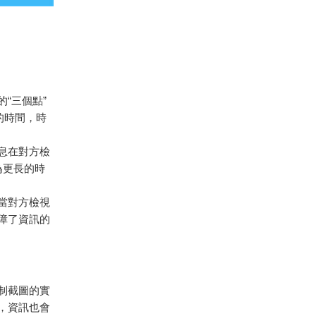
的“三個點”
的時間，時
息在對方檢
為更長的時
當對方檢視
障了資訊的
制截圖的實
，資訊也會