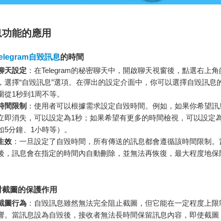
息功能的應用
legram自毀訊息
的時間
聊天設定
：在Telegram的秘密聊天中，開啟聊天視窗後，點選右上角
，選擇“自毀訊息”選項。在彈出的設定介面中，你可以選擇自毀訊息
圍從1秒到1周不等。
時間限制
：使用者可以根據需求設定自毀時間。例如，如果你希望訊
立即消失，可以設定為1秒；如果希望有更多的時間檢視，可以設定
如5分鐘、1小時等）。
生效
：一旦設定了自毀時間，所有傳送的訊息都會遵循該時間限制。
後，訊息會在指定的時間內自動刪除，並無法再恢復，最大程度地保
。
對截圖的保護作用
截圖行為
：自毀訊息雖然無法完全阻止截圖，但它能在一定程度上限
響。當訊息設為自毀後，接收者無法長時間保留訊息內容，即使截圖