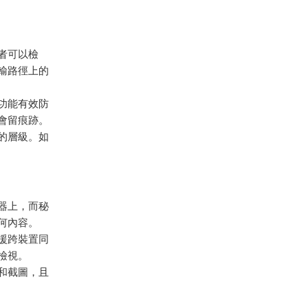
者可以檢
輸路徑上的
功能有效防
會留痕跡。
的層級。如
服器上，而秘
何內容。
援跨裝置同
檢視。
和截圖，且