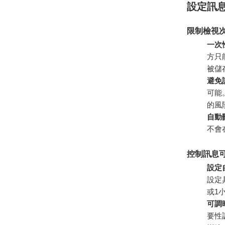
設定訊
限制檢視
一次
方只
被儲
避免
可能
的風
自動
不會
控制訊息
設定
設定
或1
可調
要性