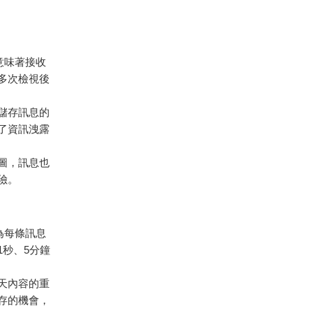
這意味著接收
多次檢視後
儲存訊息的
了資訊洩露
圖，訊息也
險。
以為每條訊息
秒、5分鐘
天內容的重
存的機會，