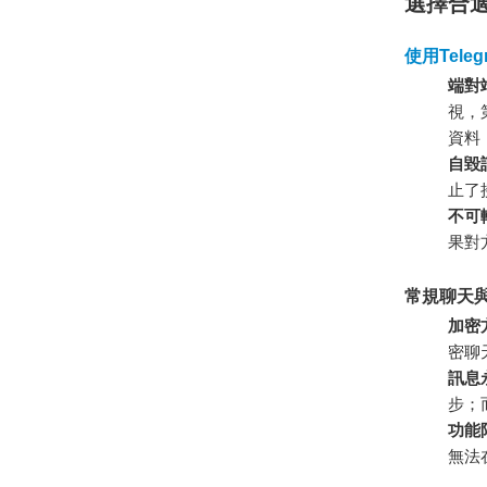
選擇合
使用Tele
端對
視，
資料
自毀
止了
不可
果對
常規聊天
加密
密聊
訊息
步；
功能
無法