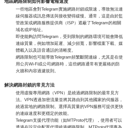
地區網路限制如何影響電報速度
一些地區會對Telegram實施網路封鎖或限速，導致無法連
線伺服器或訊息傳送與接收變得緩慢。通常，這是由於監
管政策或網路服務提供商（ISP）遮蔽了Telegram的相關
域名或IP地址。
即使能夠訪問Telegram，受到限制的網路環境可能會降低
連線質量，例如增加延遲、減少頻寬，影響檔案下載、媒
體載入以及語音通話的清晰度。
網路限制也可能導致Telegram頻繁斷開連線，尤其是在使
用公共Wi-Fi或公司網路時，這些網路通常有更嚴格的防
火牆和內容過濾規則。
解決網路封鎖的常見方法
使用虛擬專用網路（VPN）是繞過網路限制的最常見方
法。VPN透過加密流量並將其路由到其他國家的伺服器，
繞過當地的網路限制。選擇高質量的VPN服務可提供更快
的連線速度和更穩定的效能。
Telegram支援代理功能（如MTProto代理），使用者可以
透過在設定中配置代理繞過網路限制。MTProto代理專為