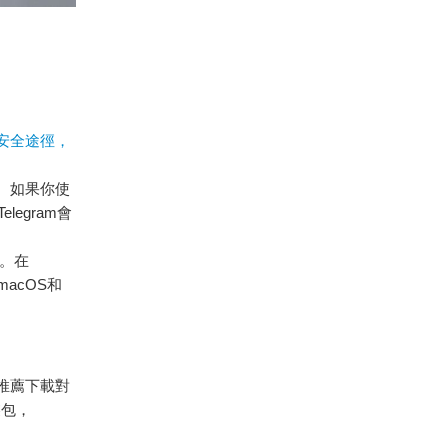
最安全途徑，
。如果你使
legram會
。在
acOS和
動推薦下載對
裝包，