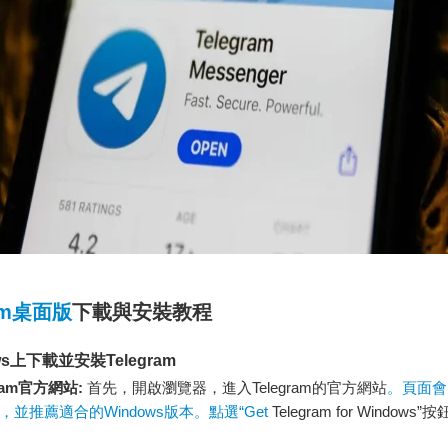
ram桌面版
下載與安裝教程
ws上下載並安裝Telegram
ram官方網站:
首先，開啟瀏覽器，進入Telegram的官方網站
。頁面會
並推薦適合的Windows版本。點選“Get
Telegram for Window