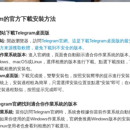
gram的官方下載安裝方法
站下載Telegram桌面版
站:
開啟瀏覽器，訪問
Telegram官網
。這是下載Telegram桌面版的
方來源獲取軟體，避免下載到不安全的版本。
作業系統版本:
進入官網後，頁面會自動顯示適合你作業系統的版本
dows、macOS或Linux，選擇相應的版本進行下載。點選下載按鈕，Te
載相應的安裝包。
ram桌面版:
下載完成後，雙擊安裝包，按照安裝嚮導的提示進行安裝
ws系統上，安裝過程較為簡單，只需選擇安裝位置並點選“安裝”即可；在m
上，安裝過程類似，按照提示完成即可。
legram官網找到適合你作業系統的版本
業系統:
當你訪問Telegram官網時，系統會根據你當前作業系統自
如果你使用的是Windows作業系統，官網會推薦Windows版本的安
Linux使用者也會看到相應的下載選項。