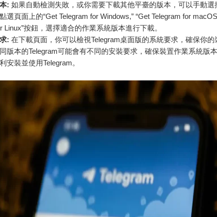
本:
如果自動檢測失敗，或你需要下載其他平臺的版本，可以手動選
上的“Get Telegram for Windows,” “Get Telegram for macOS,
m for Linux”按鈕，選擇適合的作業系統版本進行下載。
求:
在下載頁面，你可以檢視Telegram桌面版的系統要求，確保你
同版本的Telegram可能會有不同的安裝要求，確保裝置作業系統版
安裝並使用Telegram。