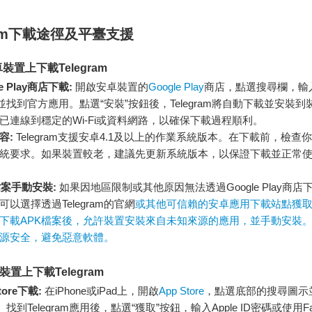
gram下載途徑及平臺支援
裝置上下載Telegram
e Play商店下載:
開啟安卓裝置的
Google Play
商店，點選搜尋欄，輸
ram”並找到官方應用。點選“安裝”按鈕後，Telegram將自動下載並安裝
已連線到穩定的Wi-Fi或資料網路，以確保下載過程順利。
容:
Telegram支援安卓4.1及以上的作業系統版本。在下載前，檢查
統要求。如果裝置較老，建議先更新系統版本，以保證下載並正常
檔案手動安裝:
如果因地區限制或其他原因無法透過Google Play商店
m，可以選擇透過Telegram的官網
或其他可信賴的安卓應用下載站點獲取Tel
。下載APK檔案後，允許裝置安裝來自未知來源的應用，並手動安裝
源安全，避免惡意軟體。
裝置上下載Telegram
tore下載:
在iPhone或iPad上，開啟
App Store
，點選底部的搜尋圖示
am”。找到Telegram應用後，點選“獲取”按鈕，輸入Apple ID密碼或使用Fa