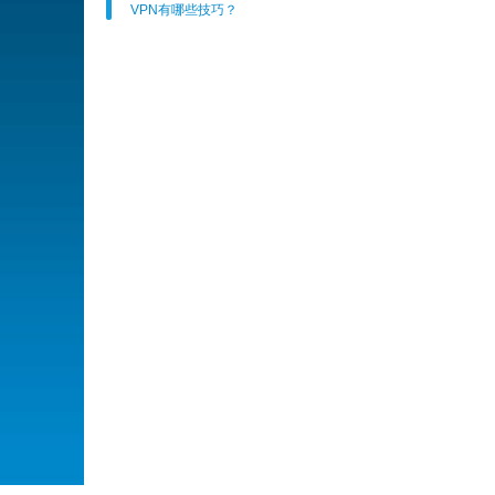
VPN有哪些技巧？