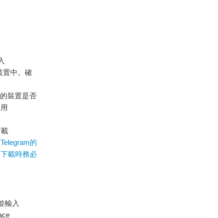
入
到裝置中。確
你的裝置是否
使用
下載
egram的
。下載時務必
並輸入
ce