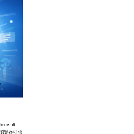
icrosoft
瀏覽
器
可能