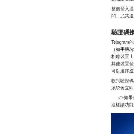
整個
登入
過
問，
尤其
適
驗證
碼
Telegram
的
（
如
手機
A
相應
裝置
上
其他
裝置
登
可以
選擇
透
收到
驗證
碼
系統
會
立即
👉如果
這樣讓功能