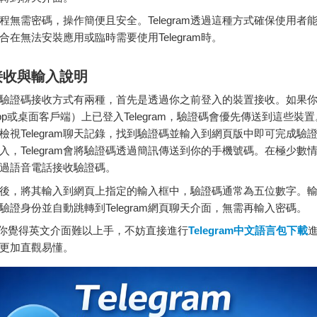
程
無
需
密碼，
操作
簡便
且
安全。
Telegram
透過
這種
方式
確保
使用者
合
在
無法
安裝
應用
或
臨時
需要
使用
Telegram
時。
接收
與
輸入
說明
驗證
碼
接收
方式
有
兩
種，
首先是
透過
你
之前
登入
的
裝置
接收。
如果
pp
或
桌面
客戶
端）
上
已
登入
Telegram，
驗證
碼
會
優先
傳送
到
這些
裝置
檢視
Telegram
聊天
記錄，
找到
驗證
碼
並
輸入
到
網頁
版
中
即可
完成
驗
入，
Telegram
會
將
驗證
碼
透過
簡訊
傳送
到
你的
手機
號碼。
在
極
少數
過
語音
電話
接收
驗證
碼。
後，
將
其
輸入
到
網頁
上
指定
的
輸入
框
中，
驗證
碼
通常
為
五位
數字。
驗證
身份
並
自動
跳
轉
到
Telegram
網頁
聊天
介面，
無
需
再
輸入
密碼。
你覺得英文介面難以上手，不妨直接進行
Telegram中文語言包下載
更加直觀易懂。