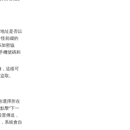
頁
地址
是否
以
奇怪
前
綴
的
S
加密
協
手機
號碼
和
轉，
這樣
可
被
盜取。
你
選擇
所在
並
點
擊“
下一
裝置
傳送，
中，
系統
會
自