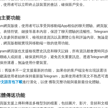
，
使用者
可以
立即
終止
該
裝置
的
會話，
確保
賬戶
安全。
的
主要
功能
am
網頁
版
後，
使用者
可以
享受
與
移動
端
App
相似
的
聊天
體驗。
網頁
版
、
表情
符號、
鏈
接
等
基本
內容，
保證
了
聊天
體驗
的
流暢
性。
Telegra
入
並
參與
群組
聊天，
檢視
頻道
資訊
以及
瀏覽
公告
和
評論
內容。
無論
，
網頁
版
都能
實現
與
移動
端
一致
的
使用
功能。
gram
網頁
版
也
支援
檢視
歷史
訊息
和
聊天
記錄，
所有
資訊
都會
實
時
同
聯絡
人
或
頻道，
確保
資料
同步，
避免
丟失
重要
訊息。
透過
Telegram
保持
溝通，
無論
使用
什麼
裝置。
：舊版本不一定支援最新的功能， 如果你的客戶端沒有出現該選項
建議使用者始終保持最新版Telegram，如果使用者對英文不熟悉可
am中文語言包下載
進行漢化，以便 獲取完整功能與最新最佳化體驗。
媒體
傳送
功能
頁
版
支援
上
傳
和
傳送
多種
型別
的
檔案，
包括
圖片、
影片、
音
頻
和文