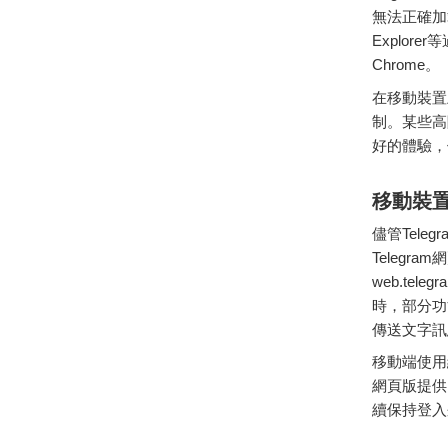
無法
正確
加
Explorer
等
Chrome。
在
移動
裝置
制。
某些
高
好
的
體驗，
移動
裝
儘管
Telegr
Telegram
網
web.
telegr
時，
部分
功
傳送
文字
訊
移動
端
使用
網頁
版
提供
續
保持
登入