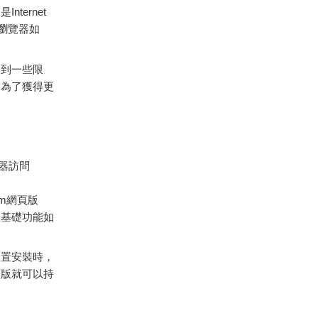
別
是
Internet
瀏覽
器
如
受到
一些
限
。
為了
獲得
更
器
訪問
am
網頁
版
但
基礎
功能
如
裝置
安裝
時，
頁
版
就
可以
持