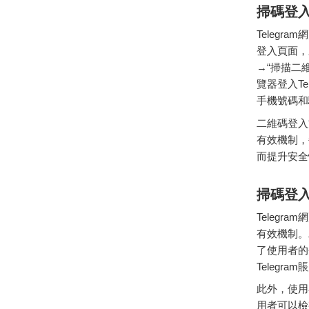
掃
碼
登
Telegram
網
登入
頁
面，
→“
掃描
二
覽
器
登入
Te
手機
號碼
和
二
維
碼
登入
有效
機制，
而
提升
安全
掃
碼
登
Telegram
網
有效
機制。
了
使用者
的
Telegram
賬
此外，
使用
用者
可以
檢