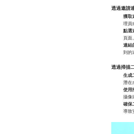
透過邀請
獲取
理員
點選
頁面
連結
到的
透過掃描
生成
潛在
使用
攝像
確保
導致