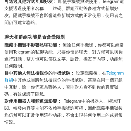
可透過其他方式互加好友：
即使手機號無法使用，Telegram還
支援透過使用者名稱、二維碼、群組互動等多種方式新增好
友。隱藏手機號不會影響這些新增方式的正常使用，使用者之
間仍可建立聯絡。
聊天和群組功能是否會受限制
隱藏手機號不影響私聊功能：
無論任何手機號，你都可以經常
使用Telegram的私聊功能。只要你發起聊天，對方就可以與你
進行對話，雙方也可以傳送文字、語音、檔案等內容，功能無
任何限制。
群中其他人無法檢視你的手機號碼：
設定隱藏後，在
Telegram
群組
中其他成員將無法檢視你的手機號碼。甚至在同一個群組
中互動，除非你們互為聯絡人，否則對方看不到你的真實號
碼，有效保護了隱私。
對使用機器人和頻道無影響：
Telegram中的機器人、頻道訂
閱、轉發內容等功能不依賴手機號許可權，因此隱藏手機號後
您仍然可以正常使用這些功能，不會出現任何使用上的或異常
情況。