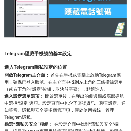
Telegram隱藏手機號的基本設定
進入Telegram隱私設定的位置
開啟Telegram主介面：
首先在手機或電腦上啟動Telegram應
用，確保已登入賬號。在主介面中找到左上角的三條橫線選單
（或右下角的“設定”按鈕，取決於平臺），點選進入。
進入設定選單選項：
開啟選單後，在彈出的側邊欄或底部導航
中選擇“設定”選項。設定頁面中包含了賬號資訊、聊天設定、通
知聲音、隱私與安全等多個管理項，便於使用者統一管理
Telegram隱私。
點選“隱私與安全”模組：
在設定介面中找到“隱私與安全”欄