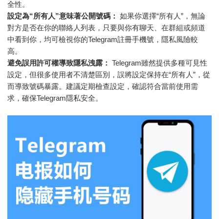
全性。
設定為“所有人”意味著公開號碼：
如果你選擇“所有人”，無論
對方是否在你的聯絡人列表，只要與你有聊天、在群組或頻道
中看到你，均可檢視你的Telegram註冊手機號，隱私風險較
高。
避免誤用許可權導致隱私洩露：
Telegram雖然提供多種可見性
設定，但很多使用者不清楚區別，誤將設定保持在“所有人”，從
而導致號碼暴露。建議定期檢查設定，確認符合當前使用需
求，確保Telegram隱私安全。