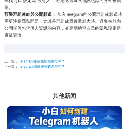
碼找到我”設定為“沒有人”，杜絕透過匯入通訊記錄的方式被識
別。
預警群組連結與公開頻道：
加入Telegram的公開群組或頻道時
需更注意隱私問題，尤其是群組成員數量龐大時。避免在群內
公開任何包含個人資訊的內容，並定期檢查自己的隱私設定是
否被更改。
上一篇：
Telegram刪除賬號能恢復嗎？
下一篇：
Telegram防騷擾模式怎麼開？
其他新闻