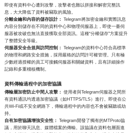
即使有資料中心遭到攻擊，攻擊者也難以拼接和解密完整訊
息，大大降低了資料被竊取的風險。
分離金鑰和內容的儲存設計：
Telegram將加密金鑰和實際訊息
內容分別儲存在不同的資料中心和物理伺服器上，即使一臺伺
服器被攻破也無法直接獲取全部資訊。這種“分權儲存”方案提升
了整體安全等級。
伺服器安全合規與訪問控制：
Telegram的資料中心符合高標準
的物理和網路安全措施，採用嚴格的訪問許可權管理。只有極
少數經過授權的員工可接觸伺服器和關鍵資料，且有詳細操作
記錄和多重稽核機制。
資料傳輸過程中的加密協議
傳輸層加密防止中間人攻擊：
使用者與Telegram伺服器之間所
有資料通訊均透過加密協議（如HTTPS/TLS）進行。即使在公
共Wi-Fi或不安全網路下，傳輸過程中的內容也不會被竊聽或劫
持。
自有加密協議增強安全性：
Telegram開發了獨有的MTProto協
議，用於聊天訊息、媒體檔案的傳輸。該協議在資料包層面進