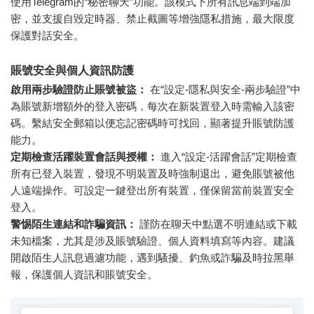
使用Telegram的“秘密聊天”功能。該模式下所有訊息端到端加
密，並支援自毀定時器、禁止截圖等增強隱私措施，最大限度
保護對話安全。
賬號安全與個人資訊防護
啟用兩步驗證防止賬號被盜：
在“設定-隱私與安全-兩步驗證”中
為賬號新增額外的登入密碼，每次在新裝置登入時需輸入該密
碼。繫結安全郵箱以便忘記密碼時可找回，顯著提升賬號防護
能力。
定期檢查活躍裝置會話與授權：
進入“設定-活躍會話”定期檢查
所有已登入裝置，發現不明裝置及時強制退出，避免賬號被他
人遠端操作。可設定一鍵登出所有裝置，僅保留當前裝置安全
登入。
警惕陌生連結和詐騙資訊：
謹防在聊天中點選不明連結或下載
未知檔案，尤其是涉及賬號驗證、個人資料填寫等內容。建議
開啟陌生人訊息過濾功能，遇到騷擾、釣魚或詐騙及時拉黑舉
報，保護個人資訊和賬號安全。